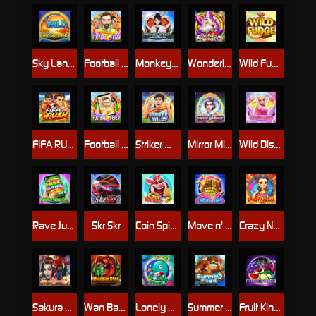
Sky Lantern
Football Fever M
Monkey Office Legend
Wonderland
Wild Fudge
FIFA RUSH
Football Fever
Striker WILD
Mirror Mirror
Wild Disco Night
Rave Jump 2 M
Skr Skr
Coin Spinner
Move n' Jump
Crazy Nuozha
Sakura Legend
Wan Bao Dino
Lonely Planet
Summer Mood
Fruit King II