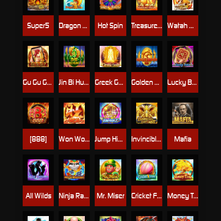
Super5
Dragon Koi
Hot Spin
Treasure House
Watah Master 2
Gu Gu Gu 2 M
Jin Bi Hui Huang
Greek Gods
Golden Dragon Club
Lucky Bats M
[888]
Won Won Won
Jump High 2
Invincible Elephant
Mafia
All Wilds
Ninja Raccoon
Mr. Miser
Cricket Fever
Money Tree