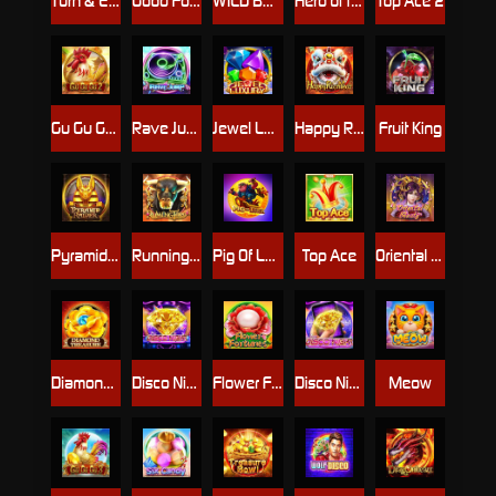
Turn & Earn
Good Fortune M
WILD BOUNTY 2
Hero of the 3 Kingdoms - Cao Cao
Top Ace 2
Gu Gu Gu2
Rave Jump
Jewel Luxury
Happy Rich Year
Fruit King
Pyramid Raider
Running Toro
Pig Of Luck
Top Ace
Oriental Beauty
Diamond Treasure
Disco Night
Flower Fortunes
Disco Night M
Meow