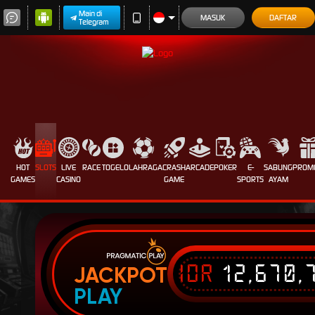
Main di
MASUK
DAFTAR
Telegram
HOT
SLOTS
LIVE
RACE
TOGEL
OLAHRAGA
CRASH
ARCADE
POKER
E-
SABUNG
PROM
GAMES
CASINO
GAME
SPORTS
AYAM
IDR
12,670,
JACKPOT
PLAY