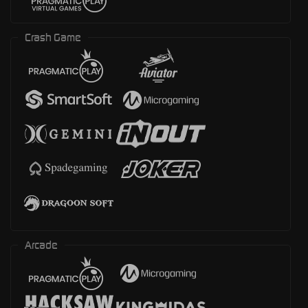
Crash Game
Arcade