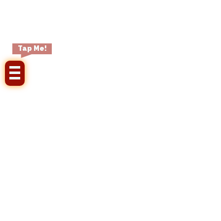
Tap Me!