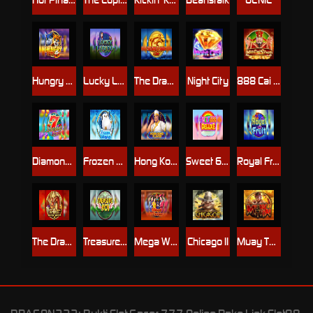
Hungry Cats
Lucky Legend
The Dragon Brings Wealth
Night City
888 Cai Shen
Diamond Fruit
Frozen World
Hong Kong Flavor
Sweet 666 Deluxe
Royal Fruit
The Dragon Brings Wealth 2
Treasure Koi
Mega Winner
Chicago II
Muay Thai