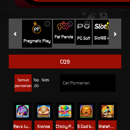
i
i
i
i
i
Facha
Fat Panda
Slot88 x PP
PG Soft
Pragmatic Play
CQ9
Semua
Top
Slots
permainan
20
Rave Jump Mobile
Kronos
Chicky Parm Parm
5 God beasts
Watah Master Turbo