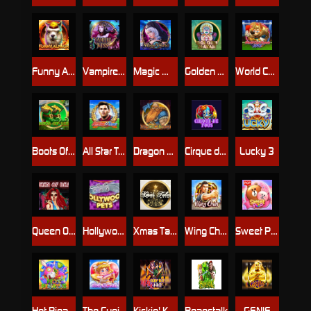
Funny Alpaca
Vampire Kiss
Magic World
Golden Mayan
World Cup Russia 2018
Boots Of Luck
All Star Team
Dragon Hunters
Cirque de fous
Lucky 3
Queen Of Dead
Hollywood Pets
Xmas Tales
Wing Chun
Sweet POP
Hot Pinatas
The Cupids
Kickin' Kash
Beanstalk
GENIE