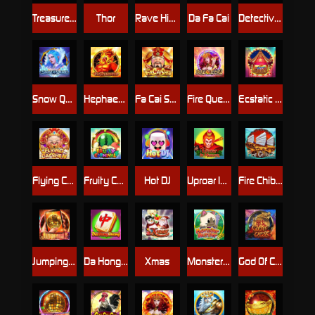
Treasure of Seti
Thor
Rave High
Da Fa Cai
Detective Dee
Snow Queen
Hephaestus
Fa Cai Shen
Fire Queen2
Ecstatic Circus
Flying Cai Shen
Fruity Carnival
Hot DJ
Uproar In Heaven
Fire Chibi 2
Jumping Mobile
Da Hong Zhong
Xmas
Monster Hunter
God Of Chess