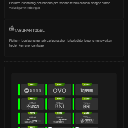
Platform Pilihan bagi perusahaan-perusahaan terbaik di dunia, dengan pilihan
variasi game terbanyak
TARUHAN TOGEL
Platform togel yang menarik dari perusahan terbaik di dunia yang menawarkan
hadiah kemenangan besar