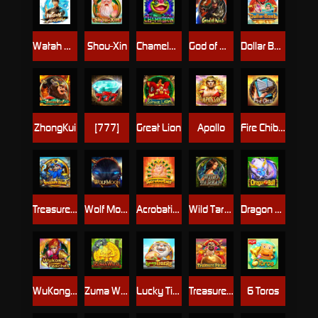
Watah Master
Shou-Xin
Chameleon
God of War
Dollar Bomb
ZhongKui
[777]
Great Lion
Apollo
Fire Chibi M
Treasure Island
Wolf Moon
Acrobatics
Wild Tarzan
Dragon Ball
WuKong&Peaches
Zuma Wild
Lucky Tigers
Treasure Pirate
6 Toros