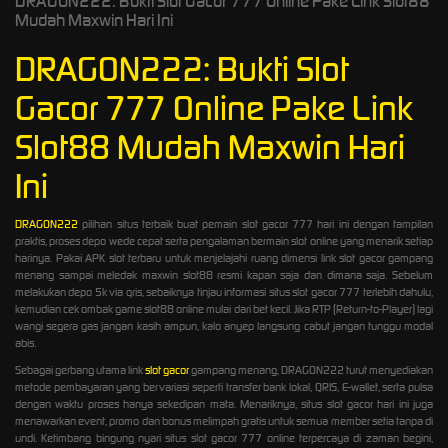
DRAGON222: Bukti Slot Gacor 777 Online Pake Link Slot88
Mudah Maxwin Hari Ini
DRAGON222: Bukti Slot
Gacor 777 Online Pake Link
Slot88 Mudah Maxwin Hari
Ini
DRAGON222
pilihan situs terbaik buat pemain slot gacor 777 hari ini dengan tampilan
praktis, proses depo wede cepat serta pengalaman bermain slot online yang menarik setiap
harinya. Pakai APK slot terbaru untuk menjelajahi ruang dimensi link slot gacor gampang
menang sampai meledak maxwin slot88 resmi kapan saja dan dimana saja. Sebelum
melakukan depo 5k via qris, sebaiknya tinjau informasi situs slot gacor 777 terlebih dahulu,
kemudian cek ombak game slot88 online mulai dari bet kecil. Jika RTP (Return-to-Player) lagi
wangi segera gas jangan kasih ampun, kalo anyep langsung cabut jangan tunggu modal
abis.
Sebagai gerbang utama link
slot gacor
gampang menang, DRAGON222 turut menyediakan
metode pembayaran yang bervariasi seperti transfer bank lokal, QRIS, E-wallet, serta pulsa
dengan waktu proses hanya sekedipan mata. Menariknya, situs slot gacor hari ini juga
menawarkan event, promo dan bonus melimpah gratis untuk semua member setia tanpa di
undi. Ketimbang bingung nyari situs slot gacor 777 online terpercaya di zaman begini,