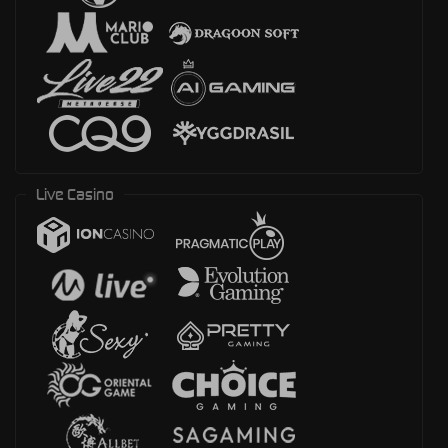
Live Casino