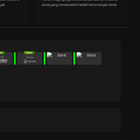
nyak
dunia yang menawarkan hadiah kemenangan besar