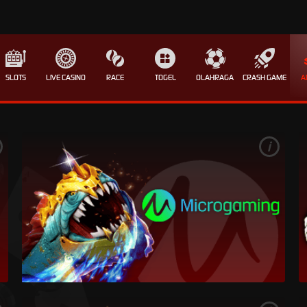
SLOTS
LIVE CASINO
RACE
TOGEL
OLAHRAGA
CRASH GAME
A
i