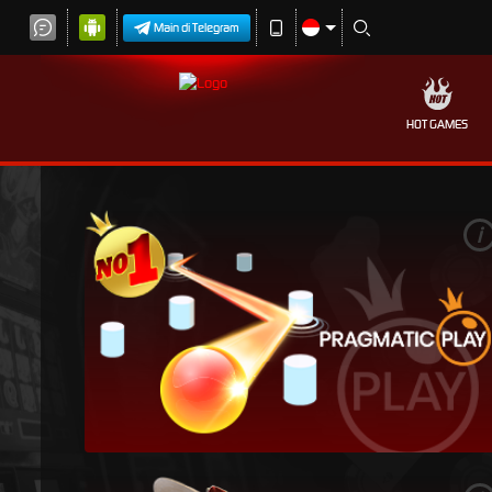
Main di Telegram
HOT GAMES
i