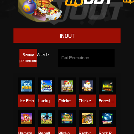
INOUT
Semua
Arcade
permainan
Ice Fish
Lucky Ducky
Chicken Road 2.0
Chicken Road
Forest Arrow
Hamster Run
Penalty Unlimited
Plinko Aztec
Rabbit Road
Rock Paper Scissors