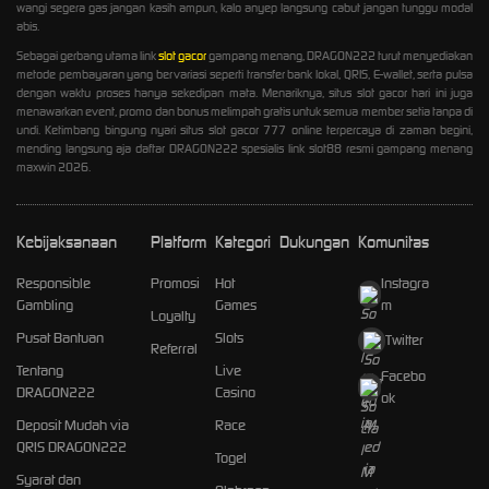
wangi segera gas jangan kasih ampun, kalo anyep langsung cabut jangan tunggu modal
abis.
Sebagai gerbang utama link
slot gacor
gampang menang, DRAGON222 turut menyediakan
metode pembayaran yang bervariasi seperti transfer bank lokal, QRIS, E-wallet, serta pulsa
dengan waktu proses hanya sekedipan mata. Menariknya, situs slot gacor hari ini juga
menawarkan event, promo dan bonus melimpah gratis untuk semua member setia tanpa di
undi. Ketimbang bingung nyari situs slot gacor 777 online terpercaya di zaman begini,
mending langsung aja daftar DRAGON222 spesialis link slot88 resmi gampang menang
maxwin 2026.
Kebijaksanaan
Platform
Kategori
Dukungan
Komunitas
Responsible
Promosi
Hot
Instagra
Gambling
Games
m
Loyalty
Pusat Bantuan
Slots
Twitter
Referral
Tentang
Live
Facebo
DRAGON222
Casino
ok
Deposit Mudah via
Race
QRIS DRAGON222
Togel
Syarat dan