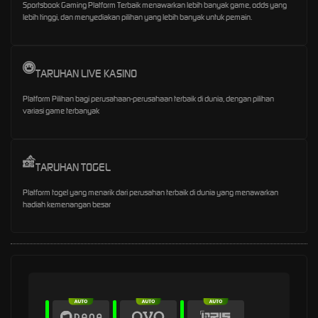
Sportsbook Gaming Platform Terbaik menawarkan lebih banyak game, odds yang
lebih tinggi, dan menyediakan pilihan yang lebih banyak untuk pemain.
TARUHAN LIVE KASINO
Platform Pilihan bagi perusahaan-perusahaan terbaik di dunia, dengan pilihan
variasi game terbanyak
TARUHAN TOGEL
Platform togel yang menarik dari perusahan terbaik di dunia yang menawarkan
hadiah kemenangan besar