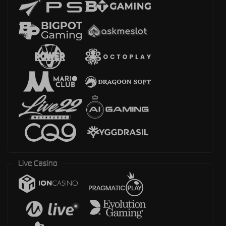
Live Casino