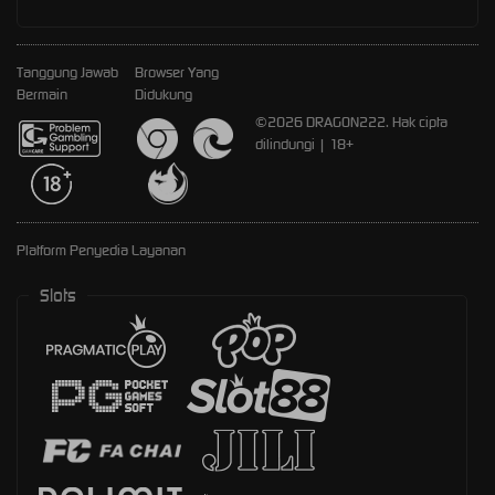
Tanggung Jawab
Browser Yang
Bermain
Didukung
©2026 DRAGON222. Hak cipta
dilindungi | 18+
Platform Penyedia Layanan
Slots