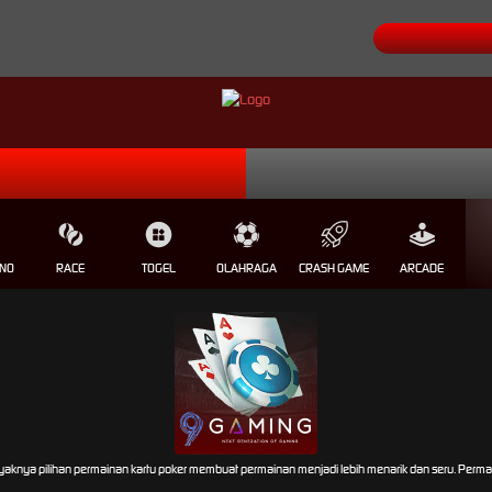
INO
RACE
TOGEL
OLAHRAGA
CRASH GAME
ARCADE
nyaknya pilihan permainan kartu poker membuat permainan menjadi lebih menarik dan seru. Perma