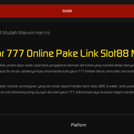
MAIN
8 Mudah Maxwin Hari Ini
r 777 Online Pake Link Slot88 
praktis, proses depo wede cepat serta pengalaman bermain slot online yang menarik setiap hariny
 via qris, sebaiknya tinjau informasi situs slot gacor 777 terlebih dahulu, kemudian cek ombak g
tode pembayaran yang bervariasi seperti transfer bank lokal, QRIS, E-wallet, serta pulsa d
 undi. Ketimbang bingung nyari situs slot gacor 777 online terpercaya di zaman begini, men
Platform