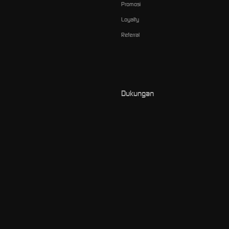
Promosi
Loyalty
Referral
Dukungan