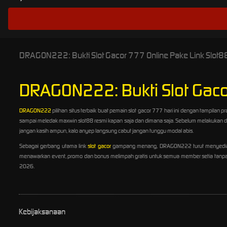
DRAGON222: Bukti Slot Gacor 777 Online Pake Link Slot8
DRAGON222: Bukti Slot Gaco
DRAGON222
pilihan situs terbaik buat pemain slot gacor 777 hari ini dengan tampilan 
sampai meledak maxwin slot88 resmi kapan saja dan dimana saja. Sebelum melakukan depo 5k
jangan kasih ampun, kalo anyep langsung cabut jangan tunggu modal abis.
Sebagai gerbang utama link
slot gacor
gampang menang, DRAGON222 turut menyediakan me
menawarkan event, promo dan bonus melimpah gratis untuk semua member setia tanpa di
2026.
Kebijaksanaan